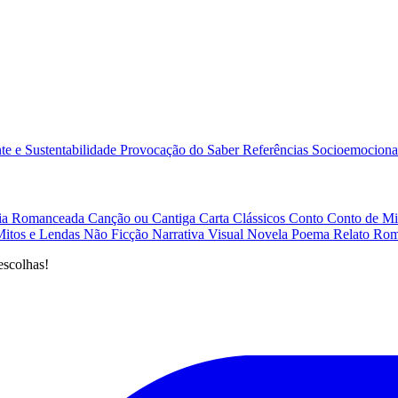
e e Sustentabilidade
Provocação do Saber
Referências
Socioemociona
afia Romanceada
Canção ou Cantiga
Carta
Clássicos
Conto
Conto de Mi
Mitos e Lendas
Não Ficção
Narrativa Visual
Novela
Poema
Relato
Rom
escolhas!