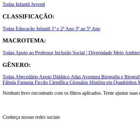
Todas
Infantil
Juvenil
CLASSIFICAÇÃO:
Todas
Educação Infantil
1º e 2º Ano
3º ao 5º Ano
MACROTEMA:
Todas
Apoio ao Professor
Inclusão Social / Diversidade
Meio Ambient
GÊNERO:
Todas
Abecedário
Apoio Didático
Atlas
Aventura
Biografia e Biogr
Fábula
Fantasia
Ficção Científica
Glossário
História em Quadrinhos
Nenhum livro encontrado com os filtros aplicados. Tente ajustar suas 
Conheça nossas redes sociais