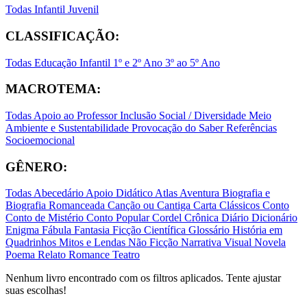
Todas
Infantil
Juvenil
CLASSIFICAÇÃO:
Todas
Educação Infantil
1º e 2º Ano
3º ao 5º Ano
MACROTEMA:
Todas
Apoio ao Professor
Inclusão Social / Diversidade
Meio
Ambiente e Sustentabilidade
Provocação do Saber
Referências
Socioemocional
GÊNERO:
Todas
Abecedário
Apoio Didático
Atlas
Aventura
Biografia e
Biografia Romanceada
Canção ou Cantiga
Carta
Clássicos
Conto
Conto de Mistério
Conto Popular
Cordel
Crônica
Diário
Dicionário
Enigma
Fábula
Fantasia
Ficção Científica
Glossário
História em
Quadrinhos
Mitos e Lendas
Não Ficção
Narrativa Visual
Novela
Poema
Relato
Romance
Teatro
Nenhum livro encontrado com os filtros aplicados. Tente ajustar
suas escolhas!