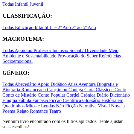
Todas
Infantil
Juvenil
CLASSIFICAÇÃO:
Todas
Educação Infantil
1º e 2º Ano
3º ao 5º Ano
MACROTEMA:
Todas
Apoio ao Professor
Inclusão Social / Diversidade
Meio
Ambiente e Sustentabilidade
Provocação do Saber
Referências
Socioemocional
GÊNERO:
Todas
Abecedário
Apoio Didático
Atlas
Aventura
Biografia e
Biografia Romanceada
Canção ou Cantiga
Carta
Clássicos
Conto
Conto de Mistério
Conto Popular
Cordel
Crônica
Diário
Dicionário
Enigma
Fábula
Fantasia
Ficção Científica
Glossário
História em
Quadrinhos
Mitos e Lendas
Não Ficção
Narrativa Visual
Novela
Poema
Relato
Romance
Teatro
Nenhum livro encontrado com os filtros aplicados. Tente ajustar
suas escolhas!