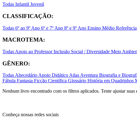
Todas
Infantil
Juvenil
CLASSIFICAÇÃO:
Todas
6º ao 9º Ano
6º e 7º Ano
8º e 9º Ano
Ensino Médio
Referência
MACROTEMA:
Todas
Apoio ao Professor
Inclusão Social / Diversidade
Meio Ambient
GÊNERO:
Todas
Abecedário
Apoio Didático
Atlas
Aventura
Biografia e Biogr
Fábula
Fantasia
Ficção Científica
Glossário
História em Quadrinhos
Nenhum livro encontrado com os filtros aplicados. Tente ajustar suas 
Conheça nossas redes sociais