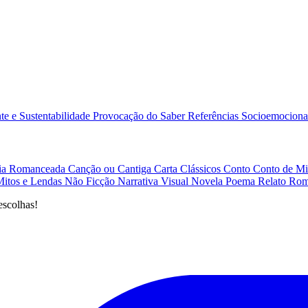
e e Sustentabilidade
Provocação do Saber
Referências
Socioemociona
afia Romanceada
Canção ou Cantiga
Carta
Clássicos
Conto
Conto de Mi
Mitos e Lendas
Não Ficção
Narrativa Visual
Novela
Poema
Relato
Rom
escolhas!