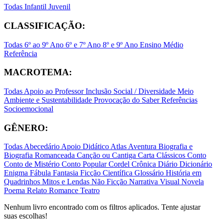
Todas
Infantil
Juvenil
CLASSIFICAÇÃO:
Todas
6º ao 9º Ano
6º e 7º Ano
8º e 9º Ano
Ensino Médio
Referência
MACROTEMA:
Todas
Apoio ao Professor
Inclusão Social / Diversidade
Meio
Ambiente e Sustentabilidade
Provocação do Saber
Referências
Socioemocional
GÊNERO:
Todas
Abecedário
Apoio Didático
Atlas
Aventura
Biografia e
Biografia Romanceada
Canção ou Cantiga
Carta
Clássicos
Conto
Conto de Mistério
Conto Popular
Cordel
Crônica
Diário
Dicionário
Enigma
Fábula
Fantasia
Ficção Científica
Glossário
História em
Quadrinhos
Mitos e Lendas
Não Ficção
Narrativa Visual
Novela
Poema
Relato
Romance
Teatro
Nenhum livro encontrado com os filtros aplicados. Tente ajustar
suas escolhas!