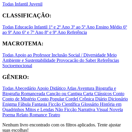
Todas
Infantil
Juvenil
CLASSIFICAÇÃO:
Todas
Educação Infantil
1º e 2º Ano
3º ao 5º Ano
Ensino Médio
6º
ao 9º Ano
6º e 7º Ano
8º e 9º Ano
Referência
MACROTEMA:
Todas
Apoio ao Professor
Inclusão Social / Diversidade
Meio
Ambiente e Sustentabilidade
Provocação do Saber
Referências
Socioemocional
GÊNERO:
Todas
Abecedário
Apoio Didático
Atlas
Aventura
Biografia e
Biografia Romanceada
Canção ou Cantiga
Carta
Clássicos
Conto
Conto de Mistério
Conto Popular
Cordel
Crônica
Diário
Dicionário
Enigma
Fábula
Fantasia
Ficção Científica
Glossário
História em
Quadrinhos
Mitos e Lendas
Não Ficção
Narrativa Visual
Novela
Poema
Relato
Romance
Teatro
Nenhum livro encontrado com os filtros aplicados. Tente ajustar
suas escolhas!