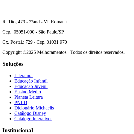
R. Tito, 479 - 2ºand - Vl. Romana
Cep.: 05051-000 - São Paulo/SP
Cx. Postal.: 729 - Cep. 01031 970
Copyright ©2025 Melhoramentos - Todos os direitos reservados.
Soluções
Literatura
Educação Infantil
Educação Juvenil
Ensino Médio
Planeta Leitura
PNLD
Dicionário Michaelis
Catálogo Disney
Catálogo Interativos
Institucional