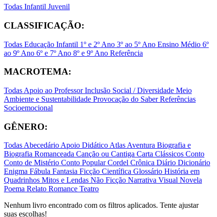
Todas
Infantil
Juvenil
CLASSIFICAÇÃO:
Todas
Educação Infantil
1º e 2º Ano
3º ao 5º Ano
Ensino Médio
6º
ao 9º Ano
6º e 7º Ano
8º e 9º Ano
Referência
MACROTEMA:
Todas
Apoio ao Professor
Inclusão Social / Diversidade
Meio
Ambiente e Sustentabilidade
Provocação do Saber
Referências
Socioemocional
GÊNERO:
Todas
Abecedário
Apoio Didático
Atlas
Aventura
Biografia e
Biografia Romanceada
Canção ou Cantiga
Carta
Clássicos
Conto
Conto de Mistério
Conto Popular
Cordel
Crônica
Diário
Dicionário
Enigma
Fábula
Fantasia
Ficção Científica
Glossário
História em
Quadrinhos
Mitos e Lendas
Não Ficção
Narrativa Visual
Novela
Poema
Relato
Romance
Teatro
Nenhum livro encontrado com os filtros aplicados. Tente ajustar
suas escolhas!