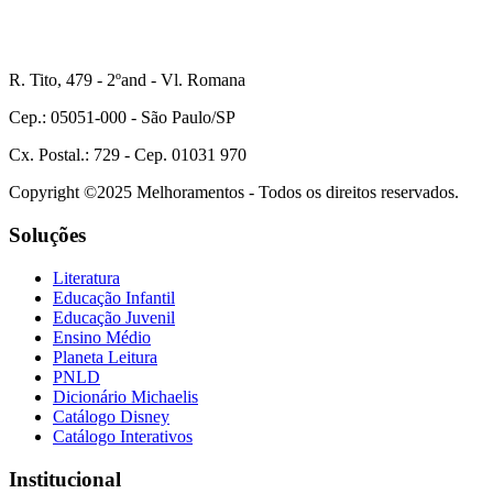
R. Tito, 479 - 2ºand - Vl. Romana
Cep.: 05051-000 - São Paulo/SP
Cx. Postal.: 729 - Cep. 01031 970
Copyright ©2025 Melhoramentos - Todos os direitos reservados.
Soluções
Literatura
Educação Infantil
Educação Juvenil
Ensino Médio
Planeta Leitura
PNLD
Dicionário Michaelis
Catálogo Disney
Catálogo Interativos
Institucional