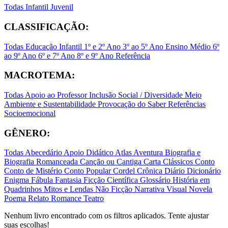
Todas
Infantil
Juvenil
CLASSIFICAÇÃO:
Todas
Educação Infantil
1º e 2º Ano
3º ao 5º Ano
Ensino Médio
6º
ao 9º Ano
6º e 7º Ano
8º e 9º Ano
Referência
MACROTEMA:
Todas
Apoio ao Professor
Inclusão Social / Diversidade
Meio
Ambiente e Sustentabilidade
Provocação do Saber
Referências
Socioemocional
GÊNERO:
Todas
Abecedário
Apoio Didático
Atlas
Aventura
Biografia e
Biografia Romanceada
Canção ou Cantiga
Carta
Clássicos
Conto
Conto de Mistério
Conto Popular
Cordel
Crônica
Diário
Dicionário
Enigma
Fábula
Fantasia
Ficção Científica
Glossário
História em
Quadrinhos
Mitos e Lendas
Não Ficção
Narrativa Visual
Novela
Poema
Relato
Romance
Teatro
Nenhum livro encontrado com os filtros aplicados. Tente ajustar
suas escolhas!