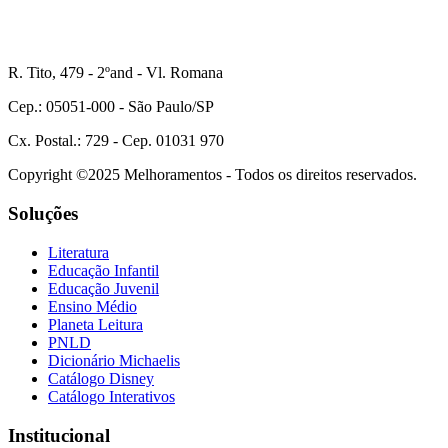
R. Tito, 479 - 2ºand - Vl. Romana
Cep.: 05051-000 - São Paulo/SP
Cx. Postal.: 729 - Cep. 01031 970
Copyright ©2025 Melhoramentos - Todos os direitos reservados.
Soluções
Literatura
Educação Infantil
Educação Juvenil
Ensino Médio
Planeta Leitura
PNLD
Dicionário Michaelis
Catálogo Disney
Catálogo Interativos
Institucional