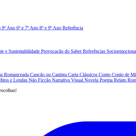
o 9º Ano
6º e 7º Ano
8º e 9º Ano
Referência
e e Sustentabilidade
Provocação do Saber
Referências
Socioemociona
afia Romanceada
Canção ou Cantiga
Carta
Clássicos
Conto
Conto de Mi
Mitos e Lendas
Não Ficção
Narrativa Visual
Novela
Poema
Relato
Rom
escolhas!