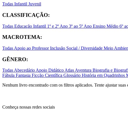
Todas
Infantil
Juvenil
CLASSIFICAÇÃO:
Todas
Educação Infantil
1º e 2º Ano
3º ao 5º Ano
Ensino Médio
6º a
MACROTEMA:
Todas
Apoio ao Professor
Inclusão Social / Diversidade
Meio Ambient
GÊNERO:
Todas
Abecedário
Apoio Didático
Atlas
Aventura
Biografia e Biogr
Fábula
Fantasia
Ficção Científica
Glossário
História em Quadrinhos
Nenhum livro encontrado com os filtros aplicados. Tente ajustar suas 
Conheça nossas redes sociais