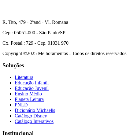
R. Tito, 479 - 2ºand - Vl. Romana
Cep.: 05051-000 - São Paulo/SP
Cx. Postal.: 729 - Cep. 01031 970
Copyright ©2025 Melhoramentos - Todos os direitos reservados.
Soluções
Literatura
Educação Infantil
Educação Juvenil
Ensino Médio
Planeta Leitura
PNLD
Dicionário Michaelis
Catálogo Disney
Catálogo Interativos
Institucional