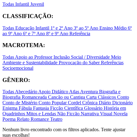
Todas
Infantil
Juvenil
CLASSIFICAÇÃO:
Todas
Educação Infantil
1º e 2º Ano
3º ao 5º Ano
Ensino Médio
6º
ao 9º Ano
6º e 7º Ano
8º e 9º Ano
Referência
MACROTEMA:
Todas
Apoio ao Professor
Inclusão Social / Diversidade
Meio
Ambiente e Sustentabilidade
Provocação do Saber
Referências
Socioemocional
GÊNERO:
Todas
Abecedário
Apoio Didático
Atlas
Aventura
Biografia e
Biografia Romanceada
Canção ou Cantiga
Carta
Clássicos
Conto
Conto de Mistério
Conto Popular
Cordel
Crônica
Diário
Dicionário
Enigma
Fábula
Fantasia
Ficção Científica
Glossário
História em
Quadrinhos
Mitos e Lendas
Não Ficção
Narrativa Visual
Novela
Poema
Relato
Romance
Teatro
Nenhum livro encontrado com os filtros aplicados. Tente ajustar
suas escolhas!