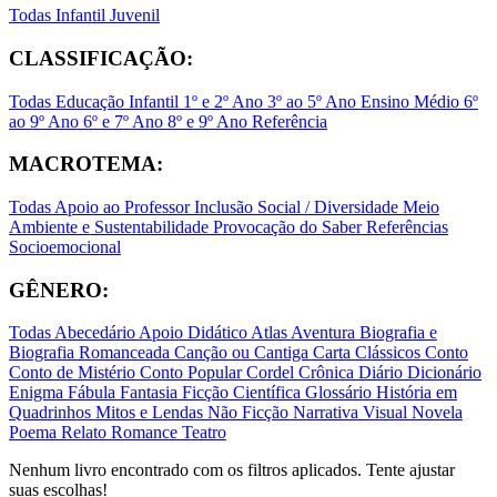
Todas
Infantil
Juvenil
CLASSIFICAÇÃO:
Todas
Educação Infantil
1º e 2º Ano
3º ao 5º Ano
Ensino Médio
6º
ao 9º Ano
6º e 7º Ano
8º e 9º Ano
Referência
MACROTEMA:
Todas
Apoio ao Professor
Inclusão Social / Diversidade
Meio
Ambiente e Sustentabilidade
Provocação do Saber
Referências
Socioemocional
GÊNERO:
Todas
Abecedário
Apoio Didático
Atlas
Aventura
Biografia e
Biografia Romanceada
Canção ou Cantiga
Carta
Clássicos
Conto
Conto de Mistério
Conto Popular
Cordel
Crônica
Diário
Dicionário
Enigma
Fábula
Fantasia
Ficção Científica
Glossário
História em
Quadrinhos
Mitos e Lendas
Não Ficção
Narrativa Visual
Novela
Poema
Relato
Romance
Teatro
Nenhum livro encontrado com os filtros aplicados. Tente ajustar
suas escolhas!