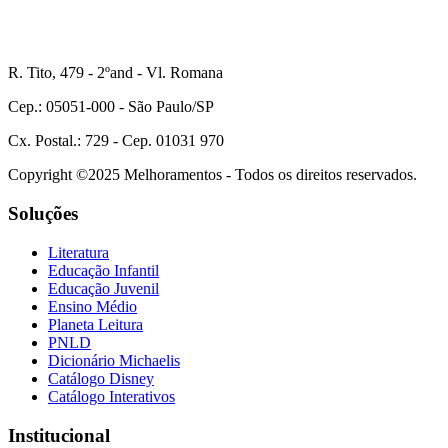
R. Tito, 479 - 2ºand - Vl. Romana
Cep.: 05051-000 - São Paulo/SP
Cx. Postal.: 729 - Cep. 01031 970
Copyright ©2025 Melhoramentos - Todos os direitos reservados.
Soluções
Literatura
Educação Infantil
Educação Juvenil
Ensino Médio
Planeta Leitura
PNLD
Dicionário Michaelis
Catálogo Disney
Catálogo Interativos
Institucional