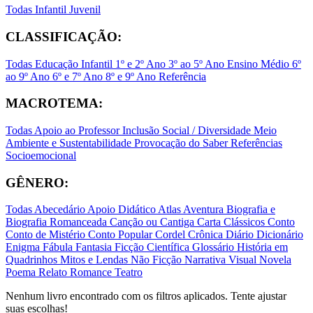
Todas
Infantil
Juvenil
CLASSIFICAÇÃO:
Todas
Educação Infantil
1º e 2º Ano
3º ao 5º Ano
Ensino Médio
6º
ao 9º Ano
6º e 7º Ano
8º e 9º Ano
Referência
MACROTEMA:
Todas
Apoio ao Professor
Inclusão Social / Diversidade
Meio
Ambiente e Sustentabilidade
Provocação do Saber
Referências
Socioemocional
GÊNERO:
Todas
Abecedário
Apoio Didático
Atlas
Aventura
Biografia e
Biografia Romanceada
Canção ou Cantiga
Carta
Clássicos
Conto
Conto de Mistério
Conto Popular
Cordel
Crônica
Diário
Dicionário
Enigma
Fábula
Fantasia
Ficção Científica
Glossário
História em
Quadrinhos
Mitos e Lendas
Não Ficção
Narrativa Visual
Novela
Poema
Relato
Romance
Teatro
Nenhum livro encontrado com os filtros aplicados. Tente ajustar
suas escolhas!