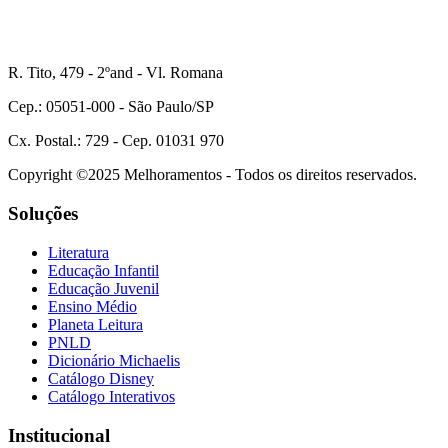
R. Tito, 479 - 2ºand - Vl. Romana
Cep.: 05051-000 - São Paulo/SP
Cx. Postal.: 729 - Cep. 01031 970
Copyright ©2025 Melhoramentos - Todos os direitos reservados.
Soluções
Literatura
Educação Infantil
Educação Juvenil
Ensino Médio
Planeta Leitura
PNLD
Dicionário Michaelis
Catálogo Disney
Catálogo Interativos
Institucional