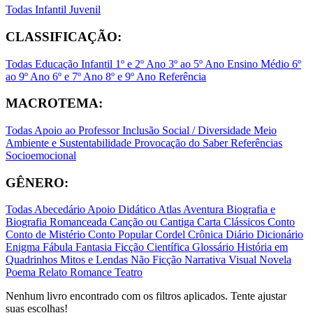
Todas
Infantil
Juvenil
CLASSIFICAÇÃO:
Todas
Educação Infantil
1º e 2º Ano
3º ao 5º Ano
Ensino Médio
6º
ao 9º Ano
6º e 7º Ano
8º e 9º Ano
Referência
MACROTEMA:
Todas
Apoio ao Professor
Inclusão Social / Diversidade
Meio
Ambiente e Sustentabilidade
Provocação do Saber
Referências
Socioemocional
GÊNERO:
Todas
Abecedário
Apoio Didático
Atlas
Aventura
Biografia e
Biografia Romanceada
Canção ou Cantiga
Carta
Clássicos
Conto
Conto de Mistério
Conto Popular
Cordel
Crônica
Diário
Dicionário
Enigma
Fábula
Fantasia
Ficção Científica
Glossário
História em
Quadrinhos
Mitos e Lendas
Não Ficção
Narrativa Visual
Novela
Poema
Relato
Romance
Teatro
Nenhum livro encontrado com os filtros aplicados. Tente ajustar
suas escolhas!