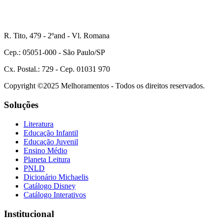
R. Tito, 479 - 2ºand - Vl. Romana
Cep.: 05051-000 - São Paulo/SP
Cx. Postal.: 729 - Cep. 01031 970
Copyright ©2025 Melhoramentos - Todos os direitos reservados.
Soluções
Literatura
Educação Infantil
Educação Juvenil
Ensino Médio
Planeta Leitura
PNLD
Dicionário Michaelis
Catálogo Disney
Catálogo Interativos
Institucional