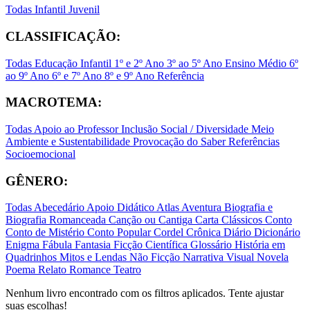
Todas
Infantil
Juvenil
CLASSIFICAÇÃO:
Todas
Educação Infantil
1º e 2º Ano
3º ao 5º Ano
Ensino Médio
6º
ao 9º Ano
6º e 7º Ano
8º e 9º Ano
Referência
MACROTEMA:
Todas
Apoio ao Professor
Inclusão Social / Diversidade
Meio
Ambiente e Sustentabilidade
Provocação do Saber
Referências
Socioemocional
GÊNERO:
Todas
Abecedário
Apoio Didático
Atlas
Aventura
Biografia e
Biografia Romanceada
Canção ou Cantiga
Carta
Clássicos
Conto
Conto de Mistério
Conto Popular
Cordel
Crônica
Diário
Dicionário
Enigma
Fábula
Fantasia
Ficção Científica
Glossário
História em
Quadrinhos
Mitos e Lendas
Não Ficção
Narrativa Visual
Novela
Poema
Relato
Romance
Teatro
Nenhum livro encontrado com os filtros aplicados. Tente ajustar
suas escolhas!