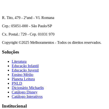
R. Tito, 479 - 2ºand - Vl. Romana
Cep.: 05051-000 - São Paulo/SP
Cx. Postal.: 729 - Cep. 01031 970
Copyright ©2025 Melhoramentos - Todos os direitos reservados.
Soluções
Literatura
Educação Infantil
Educação Juvenil
Ensino Médio
Planeta Leitura
PNLD
Dicionário Michaelis
Catálogo Disney
Catálogo Interativos
Institucional