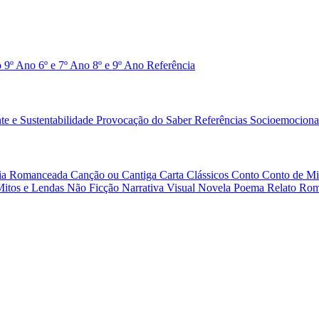
o 9º Ano
6º e 7º Ano
8º e 9º Ano
Referência
e e Sustentabilidade
Provocação do Saber
Referências
Socioemociona
afia Romanceada
Canção ou Cantiga
Carta
Clássicos
Conto
Conto de Mi
Mitos e Lendas
Não Ficção
Narrativa Visual
Novela
Poema
Relato
Rom