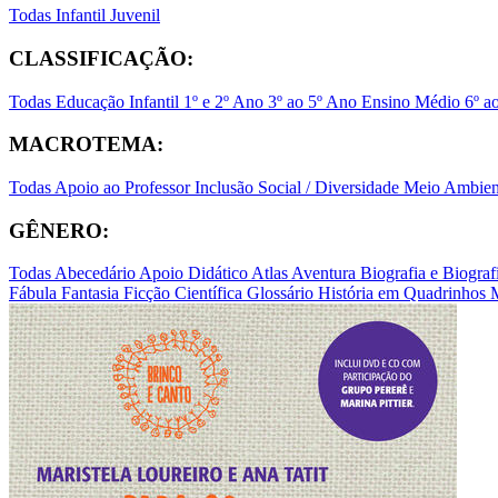
Todas
Infantil
Juvenil
CLASSIFICAÇÃO:
Todas
Educação Infantil
1º e 2º Ano
3º ao 5º Ano
Ensino Médio
6º a
MACROTEMA:
Todas
Apoio ao Professor
Inclusão Social / Diversidade
Meio Ambient
GÊNERO:
Todas
Abecedário
Apoio Didático
Atlas
Aventura
Biografia e Biogr
Fábula
Fantasia
Ficção Científica
Glossário
História em Quadrinhos