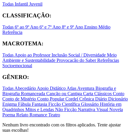
Todas
Infantil
Juvenil
CLASSIFICAÇÃO:
Todas
6º ao 9º Ano
6º e 7º Ano
8º e 9º Ano
Ensino Médio
Referência
MACROTEMA:
Todas
Apoio ao Professor
Inclusão Social / Diversidade
Meio
Ambiente e Sustentabilidade
Provocação do Saber
Referências
Socioemocional
GÊNERO:
Todas
Abecedário
Apoio Didático
Atlas
Aventura
Biografia e
Biografia Romanceada
Canção ou Cantiga
Carta
Clássicos
Conto
Conto de Mistério
Conto Popular
Cordel
Crônica
Diário
Dicionário
Enigma
Fábula
Fantasia
Ficção Científica
Glossário
História em
Quadrinhos
Mitos e Lendas
Não Ficção
Narrativa Visual
Novela
Poema
Relato
Romance
Teatro
Nenhum livro encontrado com os filtros aplicados. Tente ajustar
suas escolhas!