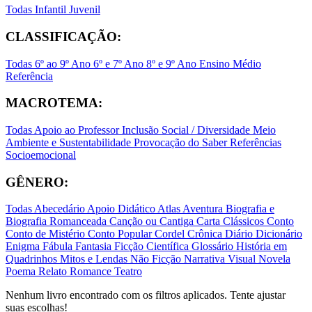
Todas
Infantil
Juvenil
CLASSIFICAÇÃO:
Todas
6º ao 9º Ano
6º e 7º Ano
8º e 9º Ano
Ensino Médio
Referência
MACROTEMA:
Todas
Apoio ao Professor
Inclusão Social / Diversidade
Meio
Ambiente e Sustentabilidade
Provocação do Saber
Referências
Socioemocional
GÊNERO:
Todas
Abecedário
Apoio Didático
Atlas
Aventura
Biografia e
Biografia Romanceada
Canção ou Cantiga
Carta
Clássicos
Conto
Conto de Mistério
Conto Popular
Cordel
Crônica
Diário
Dicionário
Enigma
Fábula
Fantasia
Ficção Científica
Glossário
História em
Quadrinhos
Mitos e Lendas
Não Ficção
Narrativa Visual
Novela
Poema
Relato
Romance
Teatro
Nenhum livro encontrado com os filtros aplicados. Tente ajustar
suas escolhas!