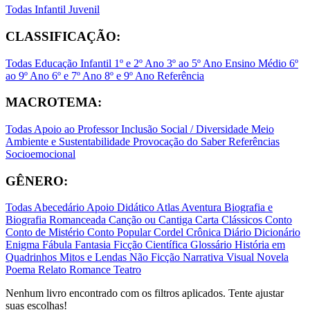
Todas
Infantil
Juvenil
CLASSIFICAÇÃO:
Todas
Educação Infantil
1º e 2º Ano
3º ao 5º Ano
Ensino Médio
6º
ao 9º Ano
6º e 7º Ano
8º e 9º Ano
Referência
MACROTEMA:
Todas
Apoio ao Professor
Inclusão Social / Diversidade
Meio
Ambiente e Sustentabilidade
Provocação do Saber
Referências
Socioemocional
GÊNERO:
Todas
Abecedário
Apoio Didático
Atlas
Aventura
Biografia e
Biografia Romanceada
Canção ou Cantiga
Carta
Clássicos
Conto
Conto de Mistério
Conto Popular
Cordel
Crônica
Diário
Dicionário
Enigma
Fábula
Fantasia
Ficção Científica
Glossário
História em
Quadrinhos
Mitos e Lendas
Não Ficção
Narrativa Visual
Novela
Poema
Relato
Romance
Teatro
Nenhum livro encontrado com os filtros aplicados. Tente ajustar
suas escolhas!