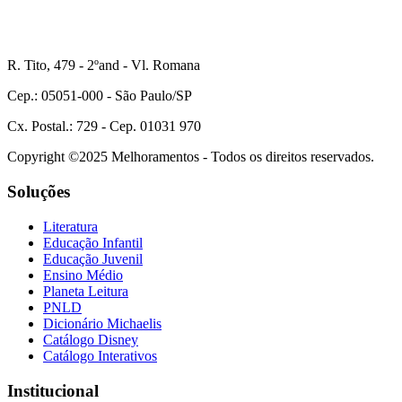
R. Tito, 479 - 2ºand - Vl. Romana
Cep.: 05051-000 - São Paulo/SP
Cx. Postal.: 729 - Cep. 01031 970
Copyright ©2025 Melhoramentos - Todos os direitos reservados.
Soluções
Literatura
Educação Infantil
Educação Juvenil
Ensino Médio
Planeta Leitura
PNLD
Dicionário Michaelis
Catálogo Disney
Catálogo Interativos
Institucional