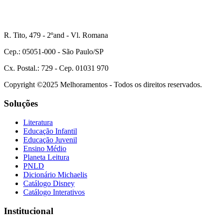
R. Tito, 479 - 2ºand - Vl. Romana
Cep.: 05051-000 - São Paulo/SP
Cx. Postal.: 729 - Cep. 01031 970
Copyright ©2025 Melhoramentos - Todos os direitos reservados.
Soluções
Literatura
Educação Infantil
Educação Juvenil
Ensino Médio
Planeta Leitura
PNLD
Dicionário Michaelis
Catálogo Disney
Catálogo Interativos
Institucional