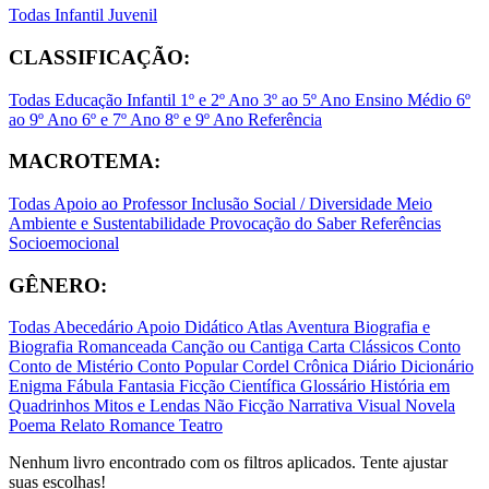
Todas
Infantil
Juvenil
CLASSIFICAÇÃO:
Todas
Educação Infantil
1º e 2º Ano
3º ao 5º Ano
Ensino Médio
6º
ao 9º Ano
6º e 7º Ano
8º e 9º Ano
Referência
MACROTEMA:
Todas
Apoio ao Professor
Inclusão Social / Diversidade
Meio
Ambiente e Sustentabilidade
Provocação do Saber
Referências
Socioemocional
GÊNERO:
Todas
Abecedário
Apoio Didático
Atlas
Aventura
Biografia e
Biografia Romanceada
Canção ou Cantiga
Carta
Clássicos
Conto
Conto de Mistério
Conto Popular
Cordel
Crônica
Diário
Dicionário
Enigma
Fábula
Fantasia
Ficção Científica
Glossário
História em
Quadrinhos
Mitos e Lendas
Não Ficção
Narrativa Visual
Novela
Poema
Relato
Romance
Teatro
Nenhum livro encontrado com os filtros aplicados. Tente ajustar
suas escolhas!