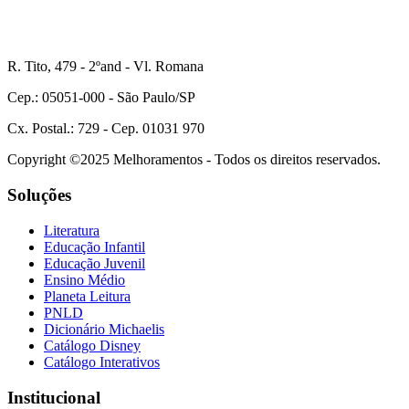
R. Tito, 479 - 2ºand - Vl. Romana
Cep.: 05051-000 - São Paulo/SP
Cx. Postal.: 729 - Cep. 01031 970
Copyright ©2025 Melhoramentos - Todos os direitos reservados.
Soluções
Literatura
Educação Infantil
Educação Juvenil
Ensino Médio
Planeta Leitura
PNLD
Dicionário Michaelis
Catálogo Disney
Catálogo Interativos
Institucional