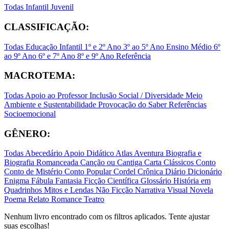
Todas
Infantil
Juvenil
CLASSIFICAÇÃO:
Todas
Educação Infantil
1º e 2º Ano
3º ao 5º Ano
Ensino Médio
6º
ao 9º Ano
6º e 7º Ano
8º e 9º Ano
Referência
MACROTEMA:
Todas
Apoio ao Professor
Inclusão Social / Diversidade
Meio
Ambiente e Sustentabilidade
Provocação do Saber
Referências
Socioemocional
GÊNERO:
Todas
Abecedário
Apoio Didático
Atlas
Aventura
Biografia e
Biografia Romanceada
Canção ou Cantiga
Carta
Clássicos
Conto
Conto de Mistério
Conto Popular
Cordel
Crônica
Diário
Dicionário
Enigma
Fábula
Fantasia
Ficção Científica
Glossário
História em
Quadrinhos
Mitos e Lendas
Não Ficção
Narrativa Visual
Novela
Poema
Relato
Romance
Teatro
Nenhum livro encontrado com os filtros aplicados. Tente ajustar
suas escolhas!