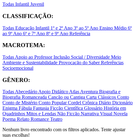
Todas
Infantil
Juvenil
CLASSIFICAÇÃO:
Todas
Educação Infantil
1º e 2º Ano
3º ao 5º Ano
Ensino Médio
6º
ao 9º Ano
6º e 7º Ano
8º e 9º Ano
Referência
MACROTEMA:
Todas
Apoio ao Professor
Inclusão Social / Diversidade
Meio
Ambiente e Sustentabilidade
Provocação do Saber
Referências
Socioemocional
GÊNERO:
Todas
Abecedário
Apoio Didático
Atlas
Aventura
Biografia e
Biografia Romanceada
Canção ou Cantiga
Carta
Clássicos
Conto
Conto de Mistério
Conto Popular
Cordel
Crônica
Diário
Dicionário
Enigma
Fábula
Fantasia
Ficção Científica
Glossário
História em
Quadrinhos
Mitos e Lendas
Não Ficção
Narrativa Visual
Novela
Poema
Relato
Romance
Teatro
Nenhum livro encontrado com os filtros aplicados. Tente ajustar
suas escolhas!