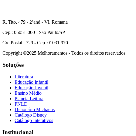
R. Tito, 479 - 2ºand - Vl. Romana
Cep.: 05051-000 - São Paulo/SP
Cx. Postal.: 729 - Cep. 01031 970
Copyright ©2025 Melhoramentos - Todos os direitos reservados.
Soluções
Literatura
Educação Infantil
Educação Juvenil
Ensino Médio
Planeta Leitura
PNLD
Dicionário Michaelis
Catálogo Disney
Catálogo Interativos
Institucional