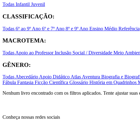
Todas
Infantil
Juvenil
CLASSIFICAÇÃO:
Todas
6º ao 9º Ano
6º e 7º Ano
8º e 9º Ano
Ensino Médio
Referência
MACROTEMA:
Todas
Apoio ao Professor
Inclusão Social / Diversidade
Meio Ambient
GÊNERO:
Todas
Abecedário
Apoio Didático
Atlas
Aventura
Biografia e Biogr
Fábula
Fantasia
Ficção Científica
Glossário
História em Quadrinhos
Nenhum livro encontrado com os filtros aplicados. Tente ajustar suas 
Conheça nossas redes sociais