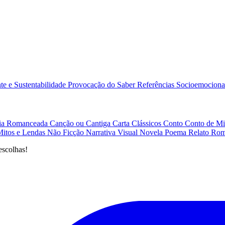
e e Sustentabilidade
Provocação do Saber
Referências
Socioemociona
afia Romanceada
Canção ou Cantiga
Carta
Clássicos
Conto
Conto de Mi
Mitos e Lendas
Não Ficção
Narrativa Visual
Novela
Poema
Relato
Rom
escolhas!