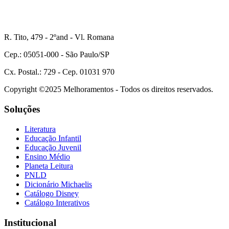
R. Tito, 479 - 2ºand - Vl. Romana
Cep.: 05051-000 - São Paulo/SP
Cx. Postal.: 729 - Cep. 01031 970
Copyright ©2025 Melhoramentos - Todos os direitos reservados.
Soluções
Literatura
Educação Infantil
Educação Juvenil
Ensino Médio
Planeta Leitura
PNLD
Dicionário Michaelis
Catálogo Disney
Catálogo Interativos
Institucional