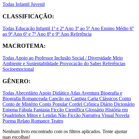
Todas
Infantil
Juvenil
CLASSIFICAÇÃO:
Todas
Educação Infantil
1º e 2º Ano
3º ao 5º Ano
Ensino Médio
6º
ao 9º Ano
6º e 7º Ano
8º e 9º Ano
Referência
MACROTEMA:
Todas
Apoio ao Professor
Inclusão Social / Diversidade
Meio
Ambiente e Sustentabilidade
Provocação do Saber
Referências
Socioemocional
GÊNERO:
Todas
Abecedário
Apoio Didático
Atlas
Aventura
Biografia e
Biografia Romanceada
Canção ou Cantiga
Carta
Clássicos
Conto
Conto de Mistério
Conto Popular
Cordel
Crônica
Diário
Dicionário
Enigma
Fábula
Fantasia
Ficção Científica
Glossário
História em
Quadrinhos
Mitos e Lendas
Não Ficção
Narrativa Visual
Novela
Poema
Relato
Romance
Teatro
Nenhum livro encontrado com os filtros aplicados. Tente ajustar
suas escolhas!