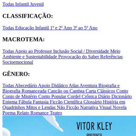
Todas
Infantil
Juvenil
CLASSIFICAÇÃO:
Todas
Educação Infantil
1º e 2º Ano
3º ao 5º Ano
MACROTEMA:
Todas
Apoio ao Professor
Inclusão Social / Diversidade
Meio
Ambiente e Sustentabilidade
Provocação do Saber
Referências
Socioemocional
GÊNERO:
Todas
Abecedário
Apoio Didático
Atlas
Aventura
Biografia e
Biografia Romanceada
Canção ou Cantiga
Carta
Clássicos
Conto
Conto de Mistério
Conto Popular
Cordel
Crônica
Diário
Dicionário
Enigma
Fábula
Fantasia
Ficção Científica
Glossário
História em
Quadrinhos
Mitos e Lendas
Não Ficção
Narrativa Visual
Novela
Poema
Relato
Romance
Teatro