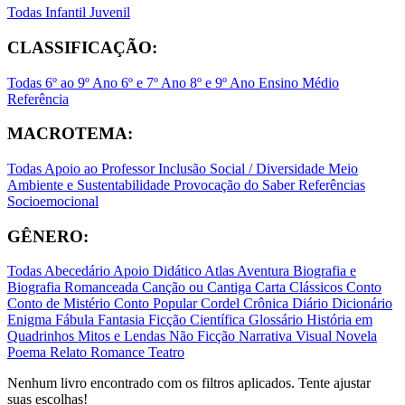
Todas
Infantil
Juvenil
CLASSIFICAÇÃO:
Todas
6º ao 9º Ano
6º e 7º Ano
8º e 9º Ano
Ensino Médio
Referência
MACROTEMA:
Todas
Apoio ao Professor
Inclusão Social / Diversidade
Meio
Ambiente e Sustentabilidade
Provocação do Saber
Referências
Socioemocional
GÊNERO:
Todas
Abecedário
Apoio Didático
Atlas
Aventura
Biografia e
Biografia Romanceada
Canção ou Cantiga
Carta
Clássicos
Conto
Conto de Mistério
Conto Popular
Cordel
Crônica
Diário
Dicionário
Enigma
Fábula
Fantasia
Ficção Científica
Glossário
História em
Quadrinhos
Mitos e Lendas
Não Ficção
Narrativa Visual
Novela
Poema
Relato
Romance
Teatro
Nenhum livro encontrado com os filtros aplicados. Tente ajustar
suas escolhas!