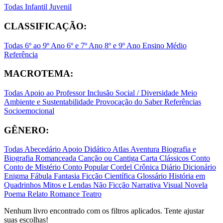
Todas
Infantil
Juvenil
CLASSIFICAÇÃO:
Todas
6º ao 9º Ano
6º e 7º Ano
8º e 9º Ano
Ensino Médio
Referência
MACROTEMA:
Todas
Apoio ao Professor
Inclusão Social / Diversidade
Meio
Ambiente e Sustentabilidade
Provocação do Saber
Referências
Socioemocional
GÊNERO:
Todas
Abecedário
Apoio Didático
Atlas
Aventura
Biografia e
Biografia Romanceada
Canção ou Cantiga
Carta
Clássicos
Conto
Conto de Mistério
Conto Popular
Cordel
Crônica
Diário
Dicionário
Enigma
Fábula
Fantasia
Ficção Científica
Glossário
História em
Quadrinhos
Mitos e Lendas
Não Ficção
Narrativa Visual
Novela
Poema
Relato
Romance
Teatro
Nenhum livro encontrado com os filtros aplicados. Tente ajustar
suas escolhas!