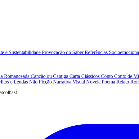
e e Sustentabilidade
Provocação do Saber
Referências
Socioemociona
afia Romanceada
Canção ou Cantiga
Carta
Clássicos
Conto
Conto de Mi
Mitos e Lendas
Não Ficção
Narrativa Visual
Novela
Poema
Relato
Rom
escolhas!