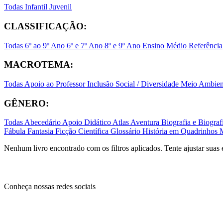
Todas
Infantil
Juvenil
CLASSIFICAÇÃO:
Todas
6º ao 9º Ano
6º e 7º Ano
8º e 9º Ano
Ensino Médio
Referência
MACROTEMA:
Todas
Apoio ao Professor
Inclusão Social / Diversidade
Meio Ambient
GÊNERO:
Todas
Abecedário
Apoio Didático
Atlas
Aventura
Biografia e Biogr
Fábula
Fantasia
Ficção Científica
Glossário
História em Quadrinhos
Nenhum livro encontrado com os filtros aplicados. Tente ajustar suas 
Conheça nossas redes sociais