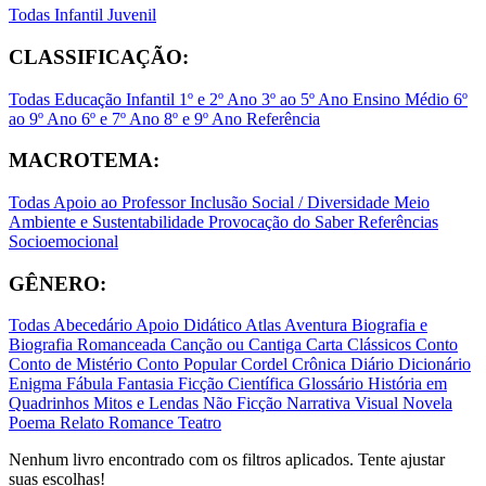
Todas
Infantil
Juvenil
CLASSIFICAÇÃO:
Todas
Educação Infantil
1º e 2º Ano
3º ao 5º Ano
Ensino Médio
6º
ao 9º Ano
6º e 7º Ano
8º e 9º Ano
Referência
MACROTEMA:
Todas
Apoio ao Professor
Inclusão Social / Diversidade
Meio
Ambiente e Sustentabilidade
Provocação do Saber
Referências
Socioemocional
GÊNERO:
Todas
Abecedário
Apoio Didático
Atlas
Aventura
Biografia e
Biografia Romanceada
Canção ou Cantiga
Carta
Clássicos
Conto
Conto de Mistério
Conto Popular
Cordel
Crônica
Diário
Dicionário
Enigma
Fábula
Fantasia
Ficção Científica
Glossário
História em
Quadrinhos
Mitos e Lendas
Não Ficção
Narrativa Visual
Novela
Poema
Relato
Romance
Teatro
Nenhum livro encontrado com os filtros aplicados. Tente ajustar
suas escolhas!