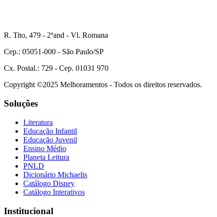
R. Tito, 479 - 2ºand - Vl. Romana
Cep.: 05051-000 - São Paulo/SP
Cx. Postal.: 729 - Cep. 01031 970
Copyright ©2025 Melhoramentos - Todos os direitos reservados.
Soluções
Literatura
Educação Infantil
Educação Juvenil
Ensino Médio
Planeta Leitura
PNLD
Dicionário Michaelis
Catálogo Disney
Catálogo Interativos
Institucional