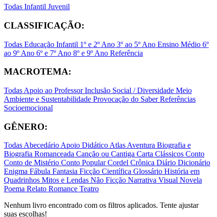
Todas
Infantil
Juvenil
CLASSIFICAÇÃO:
Todas
Educação Infantil
1º e 2º Ano
3º ao 5º Ano
Ensino Médio
6º
ao 9º Ano
6º e 7º Ano
8º e 9º Ano
Referência
MACROTEMA:
Todas
Apoio ao Professor
Inclusão Social / Diversidade
Meio
Ambiente e Sustentabilidade
Provocação do Saber
Referências
Socioemocional
GÊNERO:
Todas
Abecedário
Apoio Didático
Atlas
Aventura
Biografia e
Biografia Romanceada
Canção ou Cantiga
Carta
Clássicos
Conto
Conto de Mistério
Conto Popular
Cordel
Crônica
Diário
Dicionário
Enigma
Fábula
Fantasia
Ficção Científica
Glossário
História em
Quadrinhos
Mitos e Lendas
Não Ficção
Narrativa Visual
Novela
Poema
Relato
Romance
Teatro
Nenhum livro encontrado com os filtros aplicados. Tente ajustar
suas escolhas!