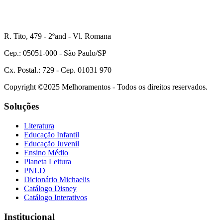
R. Tito, 479 - 2ºand - Vl. Romana
Cep.: 05051-000 - São Paulo/SP
Cx. Postal.: 729 - Cep. 01031 970
Copyright ©2025 Melhoramentos - Todos os direitos reservados.
Soluções
Literatura
Educação Infantil
Educação Juvenil
Ensino Médio
Planeta Leitura
PNLD
Dicionário Michaelis
Catálogo Disney
Catálogo Interativos
Institucional