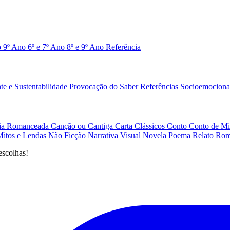
o 9º Ano
6º e 7º Ano
8º e 9º Ano
Referência
e e Sustentabilidade
Provocação do Saber
Referências
Socioemociona
afia Romanceada
Canção ou Cantiga
Carta
Clássicos
Conto
Conto de Mi
Mitos e Lendas
Não Ficção
Narrativa Visual
Novela
Poema
Relato
Rom
escolhas!