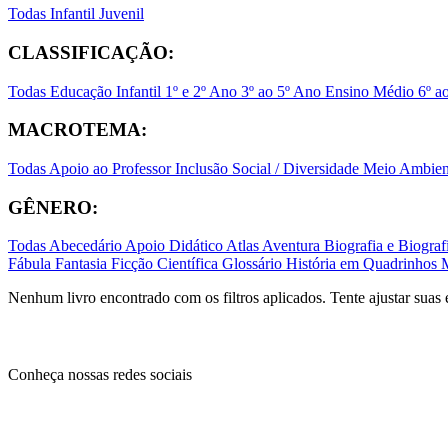
Todas
Infantil
Juvenil
CLASSIFICAÇÃO:
Todas
Educação Infantil
1º e 2º Ano
3º ao 5º Ano
Ensino Médio
6º a
MACROTEMA:
Todas
Apoio ao Professor
Inclusão Social / Diversidade
Meio Ambient
GÊNERO:
Todas
Abecedário
Apoio Didático
Atlas
Aventura
Biografia e Biogr
Fábula
Fantasia
Ficção Científica
Glossário
História em Quadrinhos
Nenhum livro encontrado com os filtros aplicados. Tente ajustar suas 
Conheça nossas redes sociais