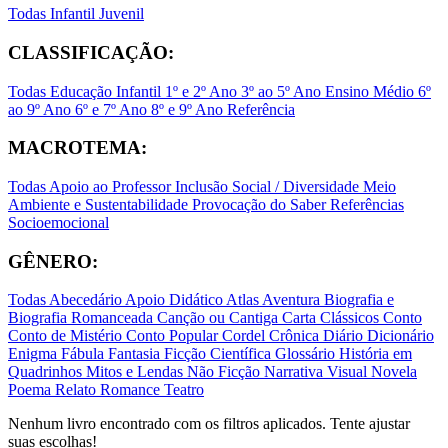
Todas
Infantil
Juvenil
CLASSIFICAÇÃO:
Todas
Educação Infantil
1º e 2º Ano
3º ao 5º Ano
Ensino Médio
6º
ao 9º Ano
6º e 7º Ano
8º e 9º Ano
Referência
MACROTEMA:
Todas
Apoio ao Professor
Inclusão Social / Diversidade
Meio
Ambiente e Sustentabilidade
Provocação do Saber
Referências
Socioemocional
GÊNERO:
Todas
Abecedário
Apoio Didático
Atlas
Aventura
Biografia e
Biografia Romanceada
Canção ou Cantiga
Carta
Clássicos
Conto
Conto de Mistério
Conto Popular
Cordel
Crônica
Diário
Dicionário
Enigma
Fábula
Fantasia
Ficção Científica
Glossário
História em
Quadrinhos
Mitos e Lendas
Não Ficção
Narrativa Visual
Novela
Poema
Relato
Romance
Teatro
Nenhum livro encontrado com os filtros aplicados. Tente ajustar
suas escolhas!