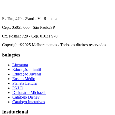
R. Tito, 479 - 2ºand - Vl. Romana
Cep.: 05051-000 - São Paulo/SP
Cx. Postal.: 729 - Cep. 01031 970
Copyright ©2025 Melhoramentos - Todos os direitos reservados.
Soluções
Literatura
Educação Infantil
Educação Juvenil
Ensino Médio
Planeta Leitura
PNLD
Dicionário Michaelis
Catálogo Disney
Catálogo Interativos
Institucional