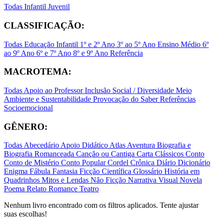
Todas
Infantil
Juvenil
CLASSIFICAÇÃO:
Todas
Educação Infantil
1º e 2º Ano
3º ao 5º Ano
Ensino Médio
6º
ao 9º Ano
6º e 7º Ano
8º e 9º Ano
Referência
MACROTEMA:
Todas
Apoio ao Professor
Inclusão Social / Diversidade
Meio
Ambiente e Sustentabilidade
Provocação do Saber
Referências
Socioemocional
GÊNERO:
Todas
Abecedário
Apoio Didático
Atlas
Aventura
Biografia e
Biografia Romanceada
Canção ou Cantiga
Carta
Clássicos
Conto
Conto de Mistério
Conto Popular
Cordel
Crônica
Diário
Dicionário
Enigma
Fábula
Fantasia
Ficção Científica
Glossário
História em
Quadrinhos
Mitos e Lendas
Não Ficção
Narrativa Visual
Novela
Poema
Relato
Romance
Teatro
Nenhum livro encontrado com os filtros aplicados. Tente ajustar
suas escolhas!