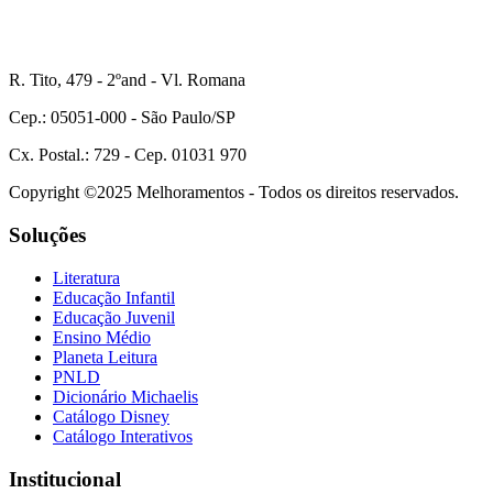
R. Tito, 479 - 2ºand - Vl. Romana
Cep.: 05051-000 - São Paulo/SP
Cx. Postal.: 729 - Cep. 01031 970
Copyright ©2025 Melhoramentos - Todos os direitos reservados.
Soluções
Literatura
Educação Infantil
Educação Juvenil
Ensino Médio
Planeta Leitura
PNLD
Dicionário Michaelis
Catálogo Disney
Catálogo Interativos
Institucional