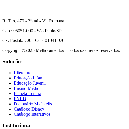
R. Tito, 479 - 2ºand - Vl. Romana
Cep.: 05051-000 - São Paulo/SP
Cx. Postal.: 729 - Cep. 01031 970
Copyright ©2025 Melhoramentos - Todos os direitos reservados.
Soluções
Literatura
Educação Infantil
Educação Juvenil
Ensino Médio
Planeta Leitura
PNLD
Dicionário Michaelis
Catálogo Disney
Catálogo Interativos
Institucional