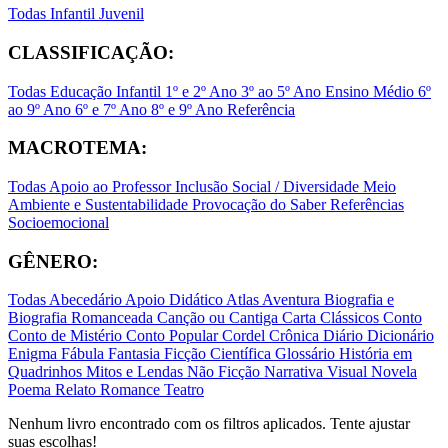
Todas
Infantil
Juvenil
CLASSIFICAÇÃO:
Todas
Educação Infantil
1º e 2º Ano
3º ao 5º Ano
Ensino Médio
6º
ao 9º Ano
6º e 7º Ano
8º e 9º Ano
Referência
MACROTEMA:
Todas
Apoio ao Professor
Inclusão Social / Diversidade
Meio
Ambiente e Sustentabilidade
Provocação do Saber
Referências
Socioemocional
GÊNERO:
Todas
Abecedário
Apoio Didático
Atlas
Aventura
Biografia e
Biografia Romanceada
Canção ou Cantiga
Carta
Clássicos
Conto
Conto de Mistério
Conto Popular
Cordel
Crônica
Diário
Dicionário
Enigma
Fábula
Fantasia
Ficção Científica
Glossário
História em
Quadrinhos
Mitos e Lendas
Não Ficção
Narrativa Visual
Novela
Poema
Relato
Romance
Teatro
Nenhum livro encontrado com os filtros aplicados. Tente ajustar
suas escolhas!