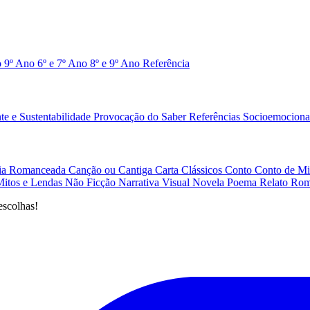
o 9º Ano
6º e 7º Ano
8º e 9º Ano
Referência
e e Sustentabilidade
Provocação do Saber
Referências
Socioemociona
afia Romanceada
Canção ou Cantiga
Carta
Clássicos
Conto
Conto de Mi
Mitos e Lendas
Não Ficção
Narrativa Visual
Novela
Poema
Relato
Rom
escolhas!