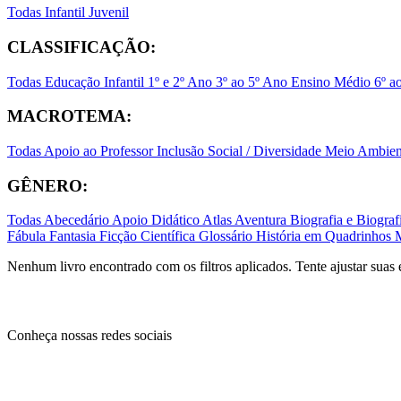
Todas
Infantil
Juvenil
CLASSIFICAÇÃO:
Todas
Educação Infantil
1º e 2º Ano
3º ao 5º Ano
Ensino Médio
6º a
MACROTEMA:
Todas
Apoio ao Professor
Inclusão Social / Diversidade
Meio Ambient
GÊNERO:
Todas
Abecedário
Apoio Didático
Atlas
Aventura
Biografia e Biogr
Fábula
Fantasia
Ficção Científica
Glossário
História em Quadrinhos
Nenhum livro encontrado com os filtros aplicados. Tente ajustar suas 
Conheça nossas redes sociais