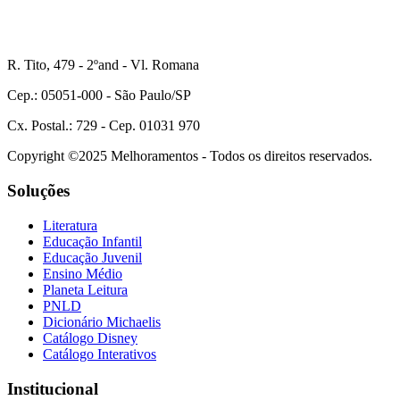
R. Tito, 479 - 2ºand - Vl. Romana
Cep.: 05051-000 - São Paulo/SP
Cx. Postal.: 729 - Cep. 01031 970
Copyright ©2025 Melhoramentos - Todos os direitos reservados.
Soluções
Literatura
Educação Infantil
Educação Juvenil
Ensino Médio
Planeta Leitura
PNLD
Dicionário Michaelis
Catálogo Disney
Catálogo Interativos
Institucional