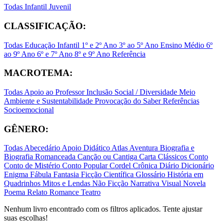
Todas
Infantil
Juvenil
CLASSIFICAÇÃO:
Todas
Educação Infantil
1º e 2º Ano
3º ao 5º Ano
Ensino Médio
6º
ao 9º Ano
6º e 7º Ano
8º e 9º Ano
Referência
MACROTEMA:
Todas
Apoio ao Professor
Inclusão Social / Diversidade
Meio
Ambiente e Sustentabilidade
Provocação do Saber
Referências
Socioemocional
GÊNERO:
Todas
Abecedário
Apoio Didático
Atlas
Aventura
Biografia e
Biografia Romanceada
Canção ou Cantiga
Carta
Clássicos
Conto
Conto de Mistério
Conto Popular
Cordel
Crônica
Diário
Dicionário
Enigma
Fábula
Fantasia
Ficção Científica
Glossário
História em
Quadrinhos
Mitos e Lendas
Não Ficção
Narrativa Visual
Novela
Poema
Relato
Romance
Teatro
Nenhum livro encontrado com os filtros aplicados. Tente ajustar
suas escolhas!