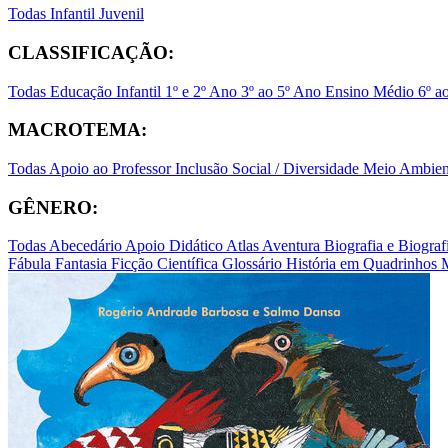
Todas
Infantil
Juvenil
CLASSIFICAÇÃO:
Todas
Educação Infantil
1º e 2º Ano
3º ao 5º Ano
Ensino Médio
6º a
MACROTEMA:
Todas
Apoio ao Professor
Inclusão Social / Diversidade
Meio Ambient
GÊNERO:
Todas
Abecedário
Apoio Didático
Atlas
Aventura
Biografia e Biogr
Fábula
Fantasia
Ficção Científica
Glossário
História em Quadrinhos