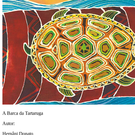
A Barca da Tartaruga
Autor:
Hernâni Donato