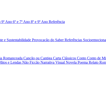
o 9º Ano
6º e 7º Ano
8º e 9º Ano
Referência
e e Sustentabilidade
Provocação do Saber
Referências
Socioemociona
afia Romanceada
Canção ou Cantiga
Carta
Clássicos
Conto
Conto de Mi
Mitos e Lendas
Não Ficção
Narrativa Visual
Novela
Poema
Relato
Rom