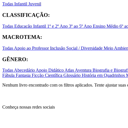
Todas
Infantil
Juvenil
CLASSIFICAÇÃO:
Todas
Educação Infantil
1º e 2º Ano
3º ao 5º Ano
Ensino Médio
6º a
MACROTEMA:
Todas
Apoio ao Professor
Inclusão Social / Diversidade
Meio Ambient
GÊNERO:
Todas
Abecedário
Apoio Didático
Atlas
Aventura
Biografia e Biogr
Fábula
Fantasia
Ficção Científica
Glossário
História em Quadrinhos
Nenhum livro encontrado com os filtros aplicados. Tente ajustar suas 
Conheça nossas redes sociais