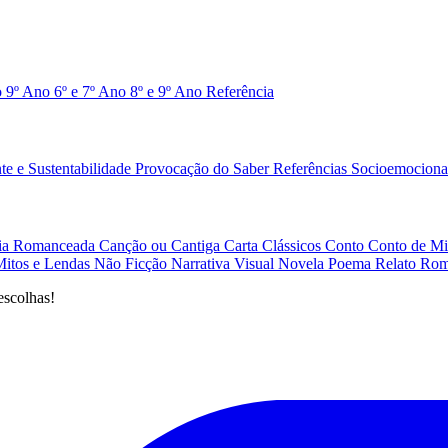
o 9º Ano
6º e 7º Ano
8º e 9º Ano
Referência
e e Sustentabilidade
Provocação do Saber
Referências
Socioemociona
afia Romanceada
Canção ou Cantiga
Carta
Clássicos
Conto
Conto de Mi
Mitos e Lendas
Não Ficção
Narrativa Visual
Novela
Poema
Relato
Rom
escolhas!