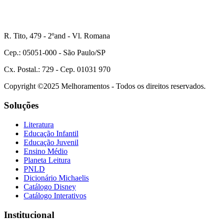
R. Tito, 479 - 2ºand - Vl. Romana
Cep.: 05051-000 - São Paulo/SP
Cx. Postal.: 729 - Cep. 01031 970
Copyright ©2025 Melhoramentos - Todos os direitos reservados.
Soluções
Literatura
Educação Infantil
Educação Juvenil
Ensino Médio
Planeta Leitura
PNLD
Dicionário Michaelis
Catálogo Disney
Catálogo Interativos
Institucional