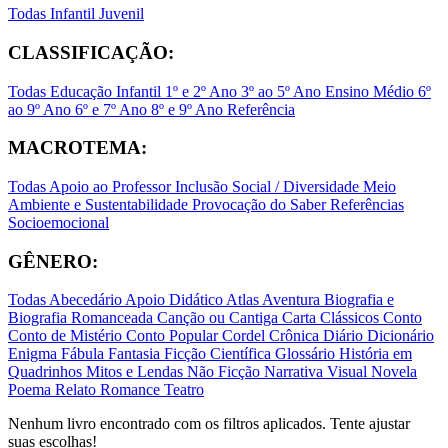
Todas
Infantil
Juvenil
CLASSIFICAÇÃO:
Todas
Educação Infantil
1º e 2º Ano
3º ao 5º Ano
Ensino Médio
6º
ao 9º Ano
6º e 7º Ano
8º e 9º Ano
Referência
MACROTEMA:
Todas
Apoio ao Professor
Inclusão Social / Diversidade
Meio
Ambiente e Sustentabilidade
Provocação do Saber
Referências
Socioemocional
GÊNERO:
Todas
Abecedário
Apoio Didático
Atlas
Aventura
Biografia e
Biografia Romanceada
Canção ou Cantiga
Carta
Clássicos
Conto
Conto de Mistério
Conto Popular
Cordel
Crônica
Diário
Dicionário
Enigma
Fábula
Fantasia
Ficção Científica
Glossário
História em
Quadrinhos
Mitos e Lendas
Não Ficção
Narrativa Visual
Novela
Poema
Relato
Romance
Teatro
Nenhum livro encontrado com os filtros aplicados. Tente ajustar
suas escolhas!