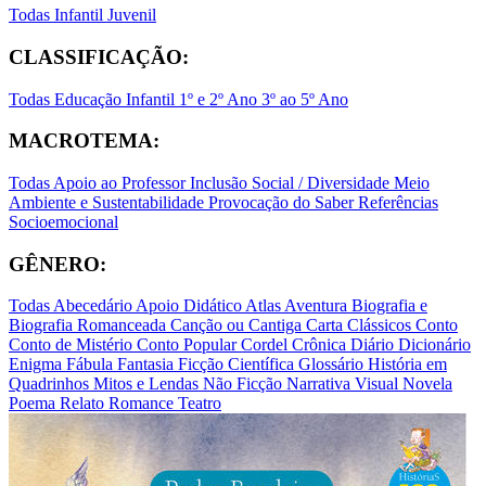
Todas
Infantil
Juvenil
CLASSIFICAÇÃO:
Todas
Educação Infantil
1º e 2º Ano
3º ao 5º Ano
MACROTEMA:
Todas
Apoio ao Professor
Inclusão Social / Diversidade
Meio
Ambiente e Sustentabilidade
Provocação do Saber
Referências
Socioemocional
GÊNERO:
Todas
Abecedário
Apoio Didático
Atlas
Aventura
Biografia e
Biografia Romanceada
Canção ou Cantiga
Carta
Clássicos
Conto
Conto de Mistério
Conto Popular
Cordel
Crônica
Diário
Dicionário
Enigma
Fábula
Fantasia
Ficção Científica
Glossário
História em
Quadrinhos
Mitos e Lendas
Não Ficção
Narrativa Visual
Novela
Poema
Relato
Romance
Teatro