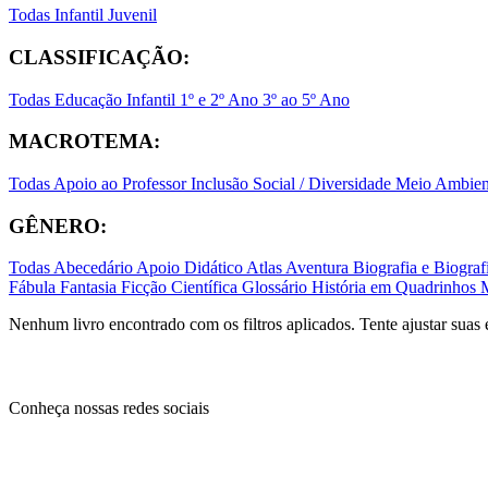
Todas
Infantil
Juvenil
CLASSIFICAÇÃO:
Todas
Educação Infantil
1º e 2º Ano
3º ao 5º Ano
MACROTEMA:
Todas
Apoio ao Professor
Inclusão Social / Diversidade
Meio Ambient
GÊNERO:
Todas
Abecedário
Apoio Didático
Atlas
Aventura
Biografia e Biogr
Fábula
Fantasia
Ficção Científica
Glossário
História em Quadrinhos
Nenhum livro encontrado com os filtros aplicados. Tente ajustar suas 
Conheça nossas redes sociais