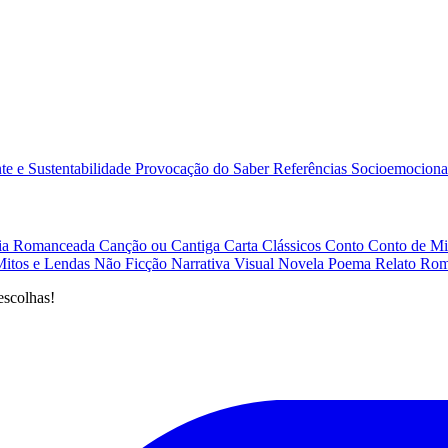
e e Sustentabilidade
Provocação do Saber
Referências
Socioemociona
afia Romanceada
Canção ou Cantiga
Carta
Clássicos
Conto
Conto de Mi
Mitos e Lendas
Não Ficção
Narrativa Visual
Novela
Poema
Relato
Rom
escolhas!