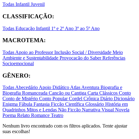
Todas
Infantil
Juvenil
CLASSIFICAÇÃO:
Todas
Educação Infantil
1º e 2º Ano
3º ao 5º Ano
MACROTEMA:
Todas
Apoio ao Professor
Inclusão Social / Diversidade
Meio
Ambiente e Sustentabilidade
Provocação do Saber
Referências
Socioemocional
GÊNERO:
Todas
Abecedário
Apoio Didático
Atlas
Aventura
Biografia e
Biografia Romanceada
Canção ou Cantiga
Carta
Clássicos
Conto
Conto de Mistério
Conto Popular
Cordel
Crônica
Diário
Dicionário
Enigma
Fábula
Fantasia
Ficção Científica
Glossário
História em
Quadrinhos
Mitos e Lendas
Não Ficção
Narrativa Visual
Novela
Poema
Relato
Romance
Teatro
Nenhum livro encontrado com os filtros aplicados. Tente ajustar
suas escolhas!