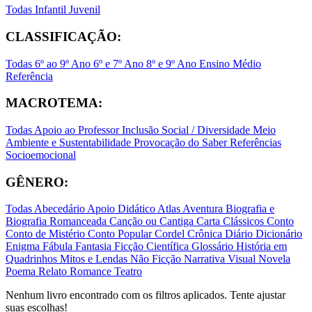
Todas
Infantil
Juvenil
CLASSIFICAÇÃO:
Todas
6º ao 9º Ano
6º e 7º Ano
8º e 9º Ano
Ensino Médio
Referência
MACROTEMA:
Todas
Apoio ao Professor
Inclusão Social / Diversidade
Meio
Ambiente e Sustentabilidade
Provocação do Saber
Referências
Socioemocional
GÊNERO:
Todas
Abecedário
Apoio Didático
Atlas
Aventura
Biografia e
Biografia Romanceada
Canção ou Cantiga
Carta
Clássicos
Conto
Conto de Mistério
Conto Popular
Cordel
Crônica
Diário
Dicionário
Enigma
Fábula
Fantasia
Ficção Científica
Glossário
História em
Quadrinhos
Mitos e Lendas
Não Ficção
Narrativa Visual
Novela
Poema
Relato
Romance
Teatro
Nenhum livro encontrado com os filtros aplicados. Tente ajustar
suas escolhas!