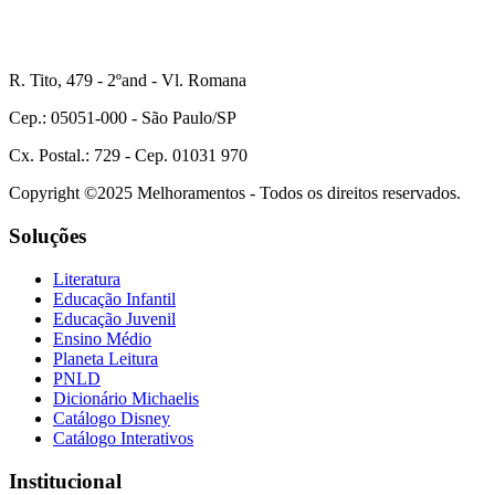
R. Tito, 479 - 2ºand - Vl. Romana
Cep.: 05051-000 - São Paulo/SP
Cx. Postal.: 729 - Cep. 01031 970
Copyright ©2025 Melhoramentos - Todos os direitos reservados.
Soluções
Literatura
Educação Infantil
Educação Juvenil
Ensino Médio
Planeta Leitura
PNLD
Dicionário Michaelis
Catálogo Disney
Catálogo Interativos
Institucional