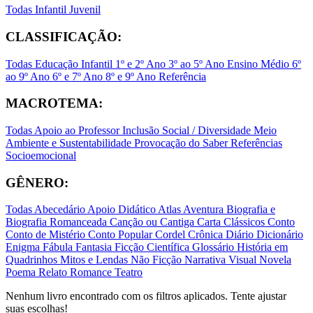
Todas
Infantil
Juvenil
CLASSIFICAÇÃO:
Todas
Educação Infantil
1º e 2º Ano
3º ao 5º Ano
Ensino Médio
6º
ao 9º Ano
6º e 7º Ano
8º e 9º Ano
Referência
MACROTEMA:
Todas
Apoio ao Professor
Inclusão Social / Diversidade
Meio
Ambiente e Sustentabilidade
Provocação do Saber
Referências
Socioemocional
GÊNERO:
Todas
Abecedário
Apoio Didático
Atlas
Aventura
Biografia e
Biografia Romanceada
Canção ou Cantiga
Carta
Clássicos
Conto
Conto de Mistério
Conto Popular
Cordel
Crônica
Diário
Dicionário
Enigma
Fábula
Fantasia
Ficção Científica
Glossário
História em
Quadrinhos
Mitos e Lendas
Não Ficção
Narrativa Visual
Novela
Poema
Relato
Romance
Teatro
Nenhum livro encontrado com os filtros aplicados. Tente ajustar
suas escolhas!