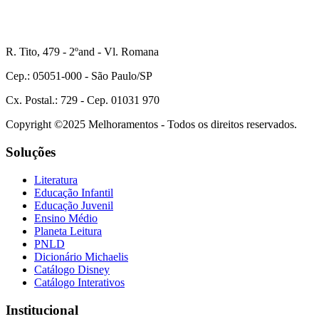
R. Tito, 479 - 2ºand - Vl. Romana
Cep.: 05051-000 - São Paulo/SP
Cx. Postal.: 729 - Cep. 01031 970
Copyright ©2025 Melhoramentos - Todos os direitos reservados.
Soluções
Literatura
Educação Infantil
Educação Juvenil
Ensino Médio
Planeta Leitura
PNLD
Dicionário Michaelis
Catálogo Disney
Catálogo Interativos
Institucional