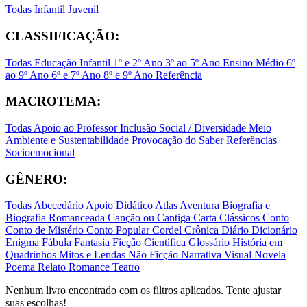
Todas
Infantil
Juvenil
CLASSIFICAÇÃO:
Todas
Educação Infantil
1º e 2º Ano
3º ao 5º Ano
Ensino Médio
6º
ao 9º Ano
6º e 7º Ano
8º e 9º Ano
Referência
MACROTEMA:
Todas
Apoio ao Professor
Inclusão Social / Diversidade
Meio
Ambiente e Sustentabilidade
Provocação do Saber
Referências
Socioemocional
GÊNERO:
Todas
Abecedário
Apoio Didático
Atlas
Aventura
Biografia e
Biografia Romanceada
Canção ou Cantiga
Carta
Clássicos
Conto
Conto de Mistério
Conto Popular
Cordel
Crônica
Diário
Dicionário
Enigma
Fábula
Fantasia
Ficção Científica
Glossário
História em
Quadrinhos
Mitos e Lendas
Não Ficção
Narrativa Visual
Novela
Poema
Relato
Romance
Teatro
Nenhum livro encontrado com os filtros aplicados. Tente ajustar
suas escolhas!