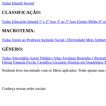
Todas
Infantil
Juvenil
CLASSIFICAÇÃO:
Todas
Educação Infantil
1º e 2º Ano
3º ao 5º Ano
Ensino Médio
6º a
MACROTEMA:
Todas
Apoio ao Professor
Inclusão Social / Diversidade
Meio Ambient
GÊNERO:
Todas
Abecedário
Apoio Didático
Atlas
Aventura
Biografia e Biogr
Fábula
Fantasia
Ficção Científica
Glossário
História em Quadrinhos
Nenhum livro encontrado com os filtros aplicados. Tente ajustar suas 
Conheça nossas redes sociais