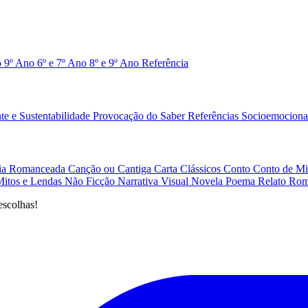
o 9º Ano
6º e 7º Ano
8º e 9º Ano
Referência
e e Sustentabilidade
Provocação do Saber
Referências
Socioemociona
afia Romanceada
Canção ou Cantiga
Carta
Clássicos
Conto
Conto de Mi
Mitos e Lendas
Não Ficção
Narrativa Visual
Novela
Poema
Relato
Rom
escolhas!