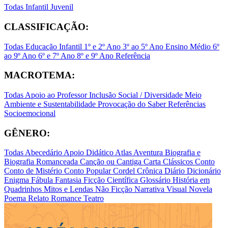
Todas
Infantil
Juvenil
CLASSIFICAÇÃO:
Todas
Educação Infantil
1º e 2º Ano
3º ao 5º Ano
Ensino Médio
6º
ao 9º Ano
6º e 7º Ano
8º e 9º Ano
Referência
MACROTEMA:
Todas
Apoio ao Professor
Inclusão Social / Diversidade
Meio
Ambiente e Sustentabilidade
Provocação do Saber
Referências
Socioemocional
GÊNERO:
Todas
Abecedário
Apoio Didático
Atlas
Aventura
Biografia e
Biografia Romanceada
Canção ou Cantiga
Carta
Clássicos
Conto
Conto de Mistério
Conto Popular
Cordel
Crônica
Diário
Dicionário
Enigma
Fábula
Fantasia
Ficção Científica
Glossário
História em
Quadrinhos
Mitos e Lendas
Não Ficção
Narrativa Visual
Novela
Poema
Relato
Romance
Teatro