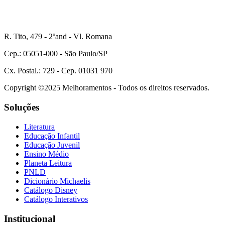
R. Tito, 479 - 2ºand - Vl. Romana
Cep.: 05051-000 - São Paulo/SP
Cx. Postal.: 729 - Cep. 01031 970
Copyright ©2025 Melhoramentos - Todos os direitos reservados.
Soluções
Literatura
Educação Infantil
Educação Juvenil
Ensino Médio
Planeta Leitura
PNLD
Dicionário Michaelis
Catálogo Disney
Catálogo Interativos
Institucional