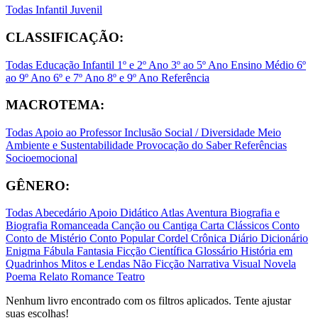
Todas
Infantil
Juvenil
CLASSIFICAÇÃO:
Todas
Educação Infantil
1º e 2º Ano
3º ao 5º Ano
Ensino Médio
6º
ao 9º Ano
6º e 7º Ano
8º e 9º Ano
Referência
MACROTEMA:
Todas
Apoio ao Professor
Inclusão Social / Diversidade
Meio
Ambiente e Sustentabilidade
Provocação do Saber
Referências
Socioemocional
GÊNERO:
Todas
Abecedário
Apoio Didático
Atlas
Aventura
Biografia e
Biografia Romanceada
Canção ou Cantiga
Carta
Clássicos
Conto
Conto de Mistério
Conto Popular
Cordel
Crônica
Diário
Dicionário
Enigma
Fábula
Fantasia
Ficção Científica
Glossário
História em
Quadrinhos
Mitos e Lendas
Não Ficção
Narrativa Visual
Novela
Poema
Relato
Romance
Teatro
Nenhum livro encontrado com os filtros aplicados. Tente ajustar
suas escolhas!