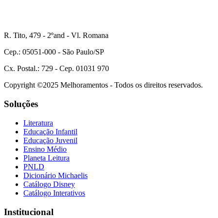
R. Tito, 479 - 2ºand - Vl. Romana
Cep.: 05051-000 - São Paulo/SP
Cx. Postal.: 729 - Cep. 01031 970
Copyright ©2025 Melhoramentos - Todos os direitos reservados.
Soluções
Literatura
Educação Infantil
Educação Juvenil
Ensino Médio
Planeta Leitura
PNLD
Dicionário Michaelis
Catálogo Disney
Catálogo Interativos
Institucional