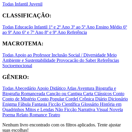
Todas
Infantil
Juvenil
CLASSIFICAÇÃO:
Todas
Educação Infantil
1º e 2º Ano
3º ao 5º Ano
Ensino Médio
6º
ao 9º Ano
6º e 7º Ano
8º e 9º Ano
Referência
MACROTEMA:
Todas
Apoio ao Professor
Inclusão Social / Diversidade
Meio
Ambiente e Sustentabilidade
Provocação do Saber
Referências
Socioemocional
GÊNERO:
Todas
Abecedário
Apoio Didático
Atlas
Aventura
Biografia e
Biografia Romanceada
Canção ou Cantiga
Carta
Clássicos
Conto
Conto de Mistério
Conto Popular
Cordel
Crônica
Diário
Dicionário
Enigma
Fábula
Fantasia
Ficção Científica
Glossário
História em
Quadrinhos
Mitos e Lendas
Não Ficção
Narrativa Visual
Novela
Poema
Relato
Romance
Teatro
Nenhum livro encontrado com os filtros aplicados. Tente ajustar
suas escolhas!