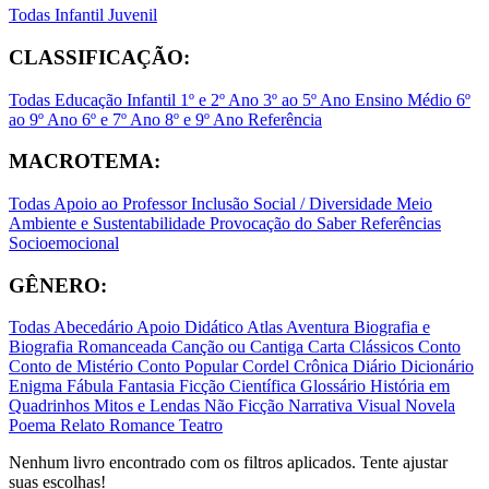
Todas
Infantil
Juvenil
CLASSIFICAÇÃO:
Todas
Educação Infantil
1º e 2º Ano
3º ao 5º Ano
Ensino Médio
6º
ao 9º Ano
6º e 7º Ano
8º e 9º Ano
Referência
MACROTEMA:
Todas
Apoio ao Professor
Inclusão Social / Diversidade
Meio
Ambiente e Sustentabilidade
Provocação do Saber
Referências
Socioemocional
GÊNERO:
Todas
Abecedário
Apoio Didático
Atlas
Aventura
Biografia e
Biografia Romanceada
Canção ou Cantiga
Carta
Clássicos
Conto
Conto de Mistério
Conto Popular
Cordel
Crônica
Diário
Dicionário
Enigma
Fábula
Fantasia
Ficção Científica
Glossário
História em
Quadrinhos
Mitos e Lendas
Não Ficção
Narrativa Visual
Novela
Poema
Relato
Romance
Teatro
Nenhum livro encontrado com os filtros aplicados. Tente ajustar
suas escolhas!