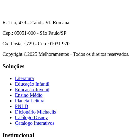
R. Tito, 479 - 2ºand - Vl. Romana
Cep.: 05051-000 - São Paulo/SP
Cx. Postal.: 729 - Cep. 01031 970
Copyright ©2025 Melhoramentos - Todos os direitos reservados.
Soluções
Literatura
Educação Infantil
Educação Juvenil
Ensino Médio
Planeta Leitura
PNLD
Dicionário Michaelis
Catálogo Disney
Catálogo Interativos
Institucional