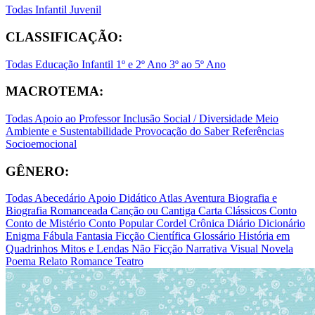
Todas
Infantil
Juvenil
CLASSIFICAÇÃO:
Todas
Educação Infantil
1º e 2º Ano
3º ao 5º Ano
MACROTEMA:
Todas
Apoio ao Professor
Inclusão Social / Diversidade
Meio
Ambiente e Sustentabilidade
Provocação do Saber
Referências
Socioemocional
GÊNERO:
Todas
Abecedário
Apoio Didático
Atlas
Aventura
Biografia e
Biografia Romanceada
Canção ou Cantiga
Carta
Clássicos
Conto
Conto de Mistério
Conto Popular
Cordel
Crônica
Diário
Dicionário
Enigma
Fábula
Fantasia
Ficção Científica
Glossário
História em
Quadrinhos
Mitos e Lendas
Não Ficção
Narrativa Visual
Novela
Poema
Relato
Romance
Teatro